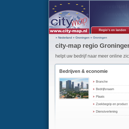
Regio's en landen
» Nederland
»
Groningen
»
Groningen
city-map regio Groninge
helpt uw bedrijf naar meer online zi
Bedrijven & economie
Branche
Bedrijfsnaam
Plaats
Zoekbegrip en product
Dienstverlening