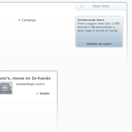
Meer links
Campings
Schitterende foto's
Foto's zeggen meer dan 1.000
woorden! Wij presenteren u
deze regio in woord en beeld
Ontdek uw regio!
uto's, nieuw en 2e-hands
Aanbiedingen auto's
Verder