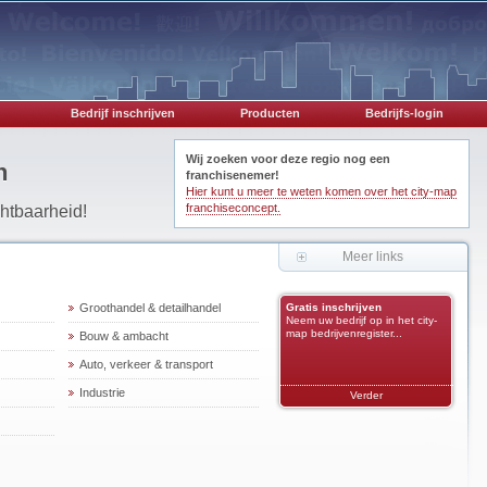
Bedrijf inschrijven
Producten
Bedrijfs-login
Wij zoeken voor deze regio nog een
n
franchisenemer!
Hier kunt u meer te weten komen over het city-map
franchiseconcept.
chtbaarheid!
Meer links
Groothandel & detailhandel
Gratis inschrijven
Neem uw bedrijf op in het city-
map bedrijvenregister...
Bouw & ambacht
Auto, verkeer & transport
Industrie
Verder