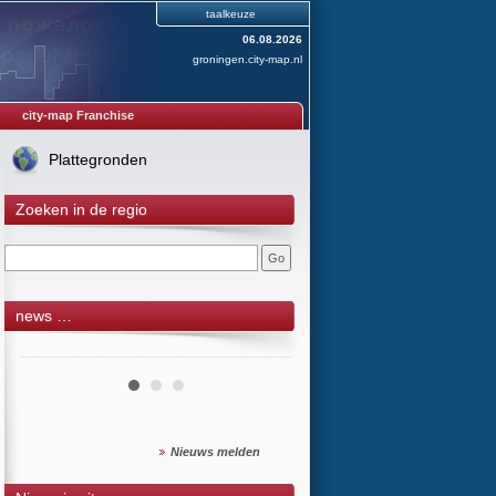
taalkeuze
06.08.2026
groningen.city-map.nl
city-map Franchise
Plattegronden
Zoeken in de regio
news …
Nieuws melden