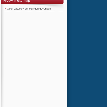
Nieuw in city-map
Geen actuele vermeldingen gevonden